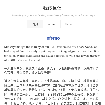
我歌且谣
a humble programmer's blog about life,philosophy and technology
首页
About
theme
Inferno
Midway through the journey of our life, I foundmyself in a dark wood, for I
had strayed from the straight pathway to this tangled ground.How hard it is
to tell of, overlaidwith harsh and savage growth, so wild and rawthe thought
of it still makes me feel afraid.
在人生的中途，我迷失了正路，步入了一片幽暗的森林啊！这森林是多
么荒野，多么险恶，多么举步维艰！
近来心情颇为郁结，实是过去人生最艰难一段。头脑中浮出神曲开篇这
段话来，上学时读来只是觉得有趣，当经历过重重艰辛世道，才体会到
其沧桑般的深度。看看但丁当时的心情，背景，不免心有戚戚。住的小
区里有许多芒果树，早上看到一个个熟了的芒果在树上摇摆，联想到了
诗经里面的句子，“园有桃，其实之肴。 心之忧矣，我歌且谣。 不知我
者，谓我士也骄。 彼人是哉，子曰何其？ 心之忧矣，其谁知之！ 其谁知