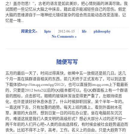
之！盖亦勿思！”，古老的语言是如此美妙，把心情刻画的淋漓尽致。我
试图把一些记忆从大脑之中抹去，籍此或许能减轻些自己的悲伤。假定
大脑的思维源自于一堆神经元错综复杂的组合而且能动态改变连接，记
忆是一堆...
阅读全文»
lipte
2012-06-15
life
philosophy
No Comments »
随便写写
五月的最后一天了，时间过得真快，依稀中五一放假还是前几日。这几
个月一直在搞群语音相关的东西，前几天终于正式发布了，可以到这里
下载体验http://im.qq.com/qq/2012/，也可以直接到im.qq.com上下载最新
的，只要是2012 beta2以后的QQ版本都可以。在QQ群面板上有一个群语
音的图标，点击即可。眼睛的玻璃体浑浊变得更严重了，左眼持续恶
化，也许是该好好休息休息了。什么时候辞职回家，呆个半年一年的。
一直这样下去，只有加重的趋势。每天上班的路上，看到外面树木花
草，美丽的大自然，想到日复一日的闷在办公室，坐在电脑前灰沉沉
的，难道这就是我们人类文明的高级形式？想必大部分人过的还不如一
两千年前的人们开心吧~人类的自由选择权，有时候会被社会趋势逼迫而
丧失。比如不得不上学，高考，工作。名义上的自由，只是大趋势下的