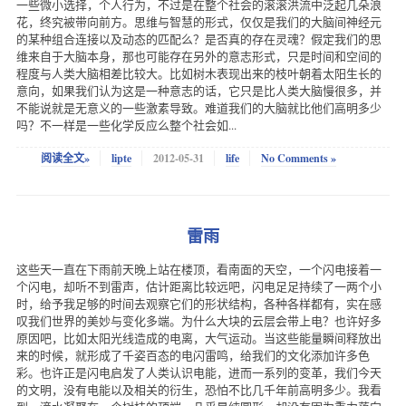
一些微小选择，个人行为，不过是在整个社会的滚滚洪流中泛起几朵浪
花，终究被带向前方。思维与智慧的形式，仅仅是我们的大脑间神经元
的某种组合连接以及动态的匹配么？是否真的存在灵魂？假定我们的思
维来自于大脑本身，那也可能存在另外的意志形式，只是时间和空间的
程度与人类大脑相差比较大。比如树木表现出来的枝叶朝着太阳生长的
意向，如果我们认为这是一种意志的话，它只是比人类大脑慢很多，并
不能说就是无意义的一些激素导致。难道我们的大脑就比他们高明多少
吗？不一样是一些化学反应么整个社会如...
阅读全文»
lipte
2012-05-31
life
No Comments »
雷雨
这些天一直在下雨前天晚上站在楼顶，看南面的天空，一个闪电接着一
个闪电，却听不到雷声，估计距离比较远吧，闪电足足持续了一两个小
时，给予我足够的时间去观察它们的形状结构，各种各样都有，实在感
叹我们世界的美妙与变化多端。为什么大块的云层会带上电？也许好多
原因吧，比如太阳光线造成的电离，大气运动。当这些能量瞬间释放出
来的时候，就形成了千姿百态的电闪雷鸣，给我们的文化添加许多色
彩。也许正是闪电启发了人类认识电能，进而一系列的变革，我们今天
的文明，没有电能以及相关的衍生，恐怕不比几千年前高明多少。我看