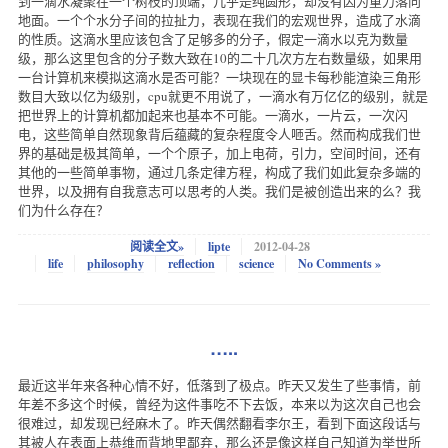
到一滴水凝聚在一个树枝的顶端，几乎是纯圆形，却没有因为重力落向
地面。一个个水分子间的拉扯力，表现在我们的宏观世界，造成了水滴
的性质。这滴水里应该包含了足够多的分子，假定一滴水以克为数量
级，那么这里包含的分子数大致在10的二十几次方左右数量级，如果用
一台计算机来模拟这滴水是否可能？一块现在的显卡每秒能渲染三角形
数目大致以亿为级别，cpu就更不用说了，一滴水有万亿亿的级别，就是
把世界上的计算机都加起来也基本不可能。一滴水，一片云，一次闪
电，这些简单自然现象背后蕴藏的复杂程度令人咂舌。然而构成我们世
界的基础是极其简单，一个个原子，加上电荷，引力，空间时间，还有
其他的一些简单事物，通过几条定律方程，构成了我们如此复杂多端的
世界，以及拥有自我意志可以思考的人类。我们是被创造出来的么？我
们为什么存在？
阅读全文»
lipte
2012-04-28
life
philosophy
reflection
science
No Comments »
…..
最近这半年来各种心情不好，低落到了极点。昨天又发生了些事情，前
年差不多这个时候，曾经为这件事吃不下去饭，本来以为这次自己也会
很难过，却发现已经麻木了。昨天偶然翻看李尔王，看到下面这段话与
其被人在表面上恭维而背地里鄙弃，那么还是像这样自己知道为举世所