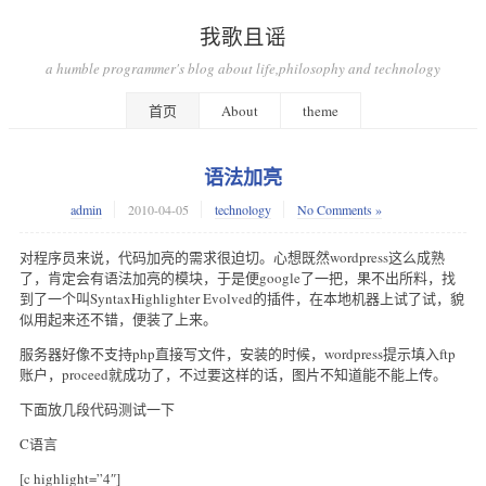
我歌且谣
a humble programmer's blog about life,philosophy and technology
首页
About
theme
语法加亮
admin
2010-04-05
technology
No Comments »
对程序员来说，代码加亮的需求很迫切。心想既然wordpress这么成熟
了，肯定会有语法加亮的模块，于是便google了一把，果不出所料，找
到了一个叫SyntaxHighlighter Evolved的插件，在本地机器上试了试，貌
似用起来还不错，便装了上来。
服务器好像不支持php直接写文件，安装的时候，wordpress提示填入ftp
账户，proceed就成功了，不过要这样的话，图片不知道能不能上传。
下面放几段代码测试一下
C语言
[c highlight=”4″]