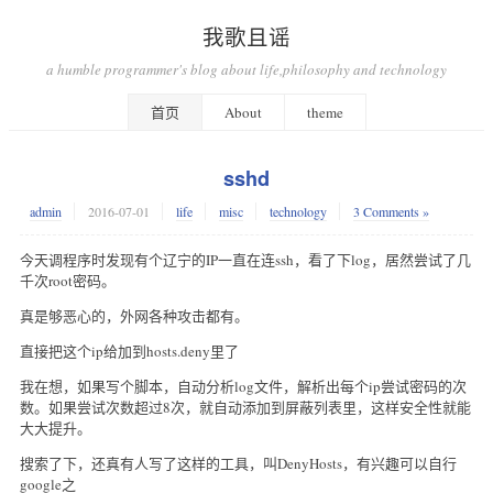
我歌且谣
a humble programmer's blog about life,philosophy and technology
首页
About
theme
sshd
admin
2016-07-01
life
misc
technology
3 Comments »
今天调程序时发现有个辽宁的IP一直在连ssh，看了下log，居然尝试了几
千次root密码。
真是够恶心的，外网各种攻击都有。
直接把这个ip给加到hosts.deny里了
我在想，如果写个脚本，自动分析log文件，解析出每个ip尝试密码的次
数。如果尝试次数超过8次，就自动添加到屏蔽列表里，这样安全性就能
大大提升。
搜索了下，还真有人写了这样的工具，叫DenyHosts，有兴趣可以自行
google之