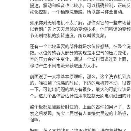
提速，震动和噪音也比较小。可以精确控制，正转反
动化控制，一个桶能洗能脱，所以都号称全自动。
如果你对无刷电机不太了解，那你对它的一些市场营
以看到广告上天天忽悠的变频技术。他们所谓的变频
节无刷电机的旋转速度，所以叫做变频。
还有一个比较重要的部件就是水位传感器，在整个洗
数。水位传感器大部分的实现是用空气的压力变化，
室的压力会产生变化，通过一个塑料管道连到上面，
移动产生不同电流来获取压力大小。
前面说了一大堆基本原理吧，那么，这个洗衣机到底
的，唯独到了洗涤的时候，下边的电机转不动。很容
一下，可能出问题的地方有很多，最大的可能应该是
个。这几个晶体管估计是用来控制无刷电机线圈的开
整个板都是被胶给封住的，上面的器件如果坏了，去
索之后发现，淘宝上居然有人直接卖里边的电路板，
强啊。
好吧，花了90块钱买了块驱动板换上洗衣机就好了