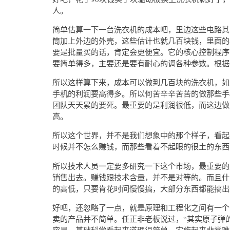
人。
简单估算一下一台洗衣机的成本吧，里边这些电路其
筒加上外边的外壳，这些估计也就几百块钱，里面的
要是批量买的话，肯定会更便宜。它的核心控制程序
要简单得多，主要还是要有耐心的调各种参数。根据
所以这样算下来，成本可以做到几百块的洗衣机，如
手机的利润要高得多。所以何苦辛辛苦苦的做那些手
团队天天累的要死。最重要的是利润很低，而这边做
高。
所以这个世界，并不是我们想象中的那个样子，看起
时候并不怎么赚钱，而那些看着不起眼的很土的东西
所以技术人员一定要多研究一下这个市场，最重要的
销售出去。赚钱跟技术含量，并不是对等的。而且什
的高低，只要肯花时间慢慢搞，大部分东西都能搞出
好吧，还忽略了一点，就是原理和工程化之间有一个
卖的产品并不简单。任正非老板说过，“其实原子弹
容易。基础科学看起来道理很简单，实施起来非常难