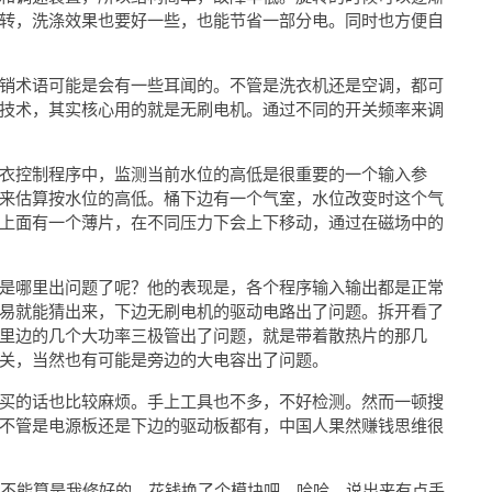
转，洗涤效果也要好一些，也能节省一部分电。同时也方便自
销术语可能是会有一些耳闻的。不管是洗衣机还是空调，都可
技术，其实核心用的就是无刷电机。通过不同的开关频率来调
衣控制程序中，监测当前水位的高低是很重要的一个输入参
来估算按水位的高低。桶下边有一个气室，水位改变时这个气
上面有一个薄片，在不同压力下会上下移动，通过在磁场中的
是哪里出问题了呢？他的表现是，各个程序输入输出都是正常
易就能猜出来，下边无刷电机的驱动电路出了问题。拆开看了
里边的几个大功率三极管出了问题，就是带着散热片的那几
关，当然也有可能是旁边的大电容出了问题。
买的话也比较麻烦。手上工具也不多，不好检测。然而一顿搜
不管是电源板还是下边的驱动板都有，中国人果然赚钱思维很
，不能算是我修好的，花钱换了个模块吧，哈哈，说出来有点丢