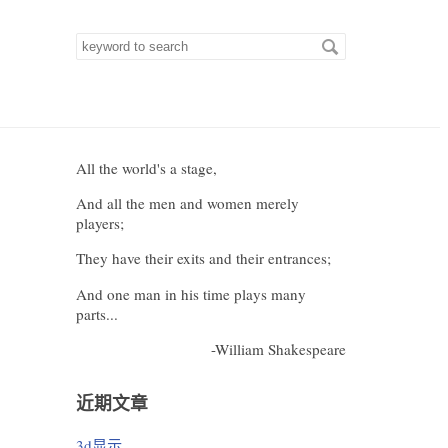
Search
for
keywords
All the world's a stage,
And all the men and women merely
players;
They have their exits and their entrances;
And one man in his time plays many
parts...
-William Shakespeare
近期文章
3d显示