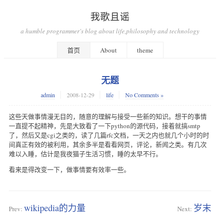
我歌且谣
a humble programmer's blog about life,philosophy and technology
首页
About
theme
无题
admin
2008-12-29
life
No Comments »
这些天做事情漫无目的，随意的理解与接受一些新的知识。想干的事情
一直提不起精神，先是大致看了一下python的源代码，接着就搞smtp
了，然后又是cgi之类的，读了几篇rfc文档，一天之内也就几个小时的时
间真正有效的被利用，其余多半是看看网页，评论，新闻之类。有几次
难以入睡，估计是我夜猫子生活习惯，睡的太早不行。
看来是得改变一下，做事情要有效率一些。
wikipedia的力量
岁末
Prev:
Next: